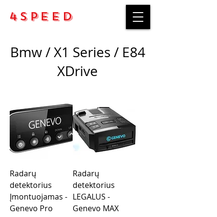
4Speed
Bmw / X1 Series / E84
XDrive
Radarų
Radarų
detektorius
detektorius
Įmontuojamas -
LEGALUS -
Genevo Pro
Genevo MAX