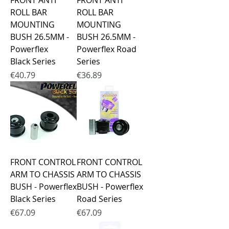
FRONT ANTI
FRONT ANTI
ROLL BAR
ROLL BAR
MOUNTING
MOUNTING
BUSH 26.5MM -
BUSH 26.5MM -
Powerflex
Powerflex Road
Black Series
Series
Price
Price
€40.79
€36.89
FRONT CONTROL
FRONT CONTROL
ARM TO CHASSIS
ARM TO CHASSIS
BUSH - Powerflex
BUSH - Powerflex
Black Series
Road Series
Price
Price
€67.09
€67.09