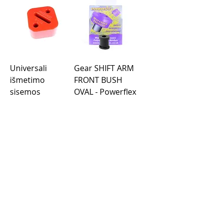
Universali
Gear SHIFT ARM
išmetimo
FRONT BUSH
sisemos
OVAL - Powerflex
pagalvė -
Road Series
Powerflex
Price
€31.89
Price
€19.59
Load More
Purchase rules