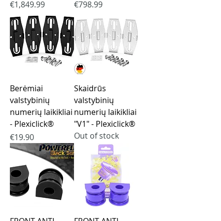
Price
Price
€1,849.99
€798.99
Berėmiai
Skaidrūs
valstybinių
valstybinių
numerių laikikliai
numerių laikikliai
- Plexiclick®
"V1" - Plexiclick®
Out of stock
Price
€19.90