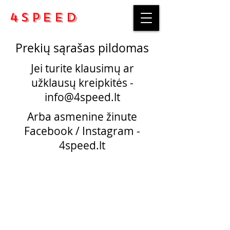
4Speed
Prekių sąrašas pildomas
Jei turite klausimų ar
užklausų kreipkitės -
info@4speed.lt
Arba asmenine žinute
Facebook / Instagram -
4speed.lt
Pirkimo taisyklės
Apmokėjimo būdai