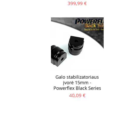
Kaina
399,99 €
Galo stabilizatoriaus
įvorė 15mm -
Powerflex Black Series
Kaina
40,09 €