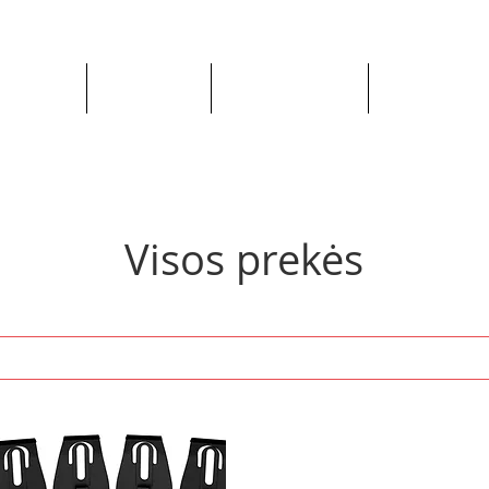
Apie mus
Visos prekės
Pagal Automobilį
Pagal Gaminto
Visos prekės