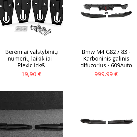
Berėmiai valstybinių
Bmw M4 G82 / 83 -
numerių laikikliai -
Karboninis galinis
Plexiclick®
difuzorius - 609Auto
na
Kaina
Kaina
19,90 €
999,99 €