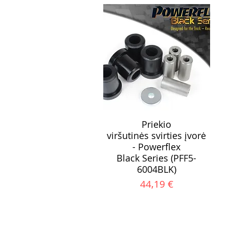
Priekio
viršutinės svirties įvorė
- Powerflex
Black Series (PFF5-
6004BLK)
Kaina
44,19 €