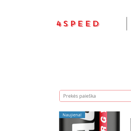
4Speed
Pradžia
Naujiena!