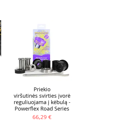
Priekio
viršutinės svirties įvorė
reguliuojama į kėbulą -
Powerflex Road Series
Kaina
66,29 €