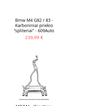
Bmw M4 G82 / 83 -
Karboniniai priekio
"spliteriai" - 609Auto
Kaina
239,99 €