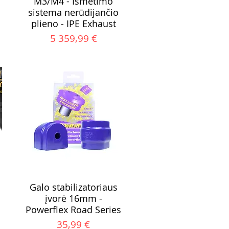
M3/M4 - Išmetimo
sistema nerūdijančio
plieno - IPE Exhaust
Kaina
5 359,99 €
Galo stabilizatoriaus
įvorė 16mm -
Powerflex Road Series
Kaina
35,99 €