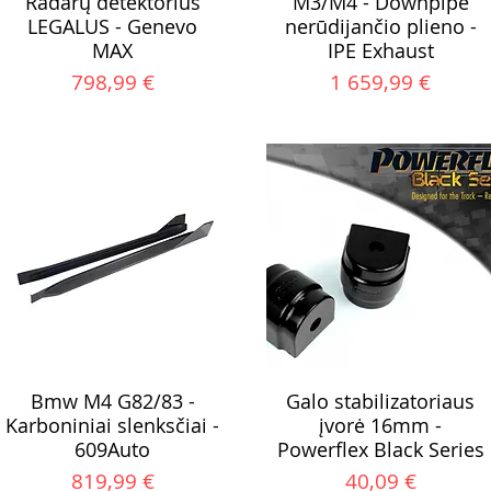
Radarų detektorius
M3/M4 - Downpipe
LEGALUS - Genevo
nerūdijančio plieno -
MAX
IPE Exhaust
Kaina
Kaina
798,99 €
1 659,99 €
Bmw M4 G82/83 -
Galo stabilizatoriaus
Karboniniai slenksčiai -
įvorė 16mm -
609Auto
Powerflex Black Series
Kaina
Kaina
819,99 €
40,09 €