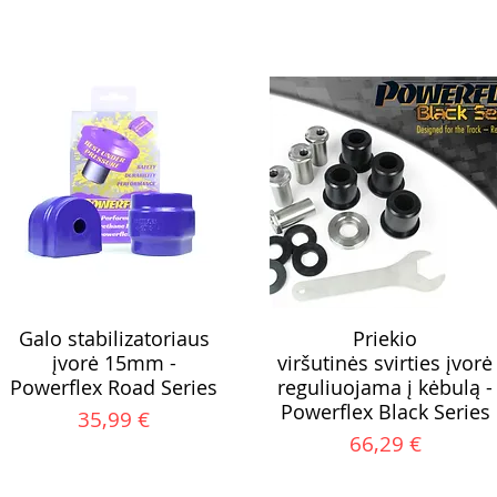
Galo stabilizatoriaus
Priekio
įvorė 15mm -
viršutinės svirties įvorė
Powerflex Road Series
reguliuojama į kėbulą -
Powerflex Black Series
Kaina
35,99 €
Kaina
66,29 €