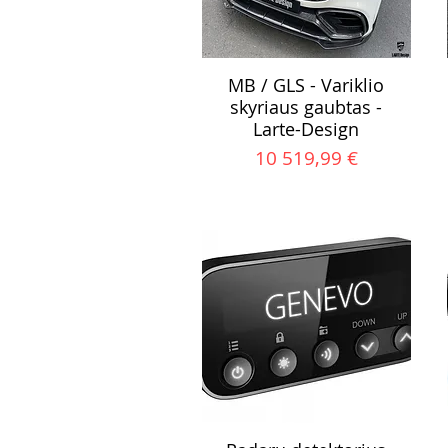
MB / GLS - Variklio
skyriaus gaubtas -
Larte-Design
Kaina
10 519,99 €