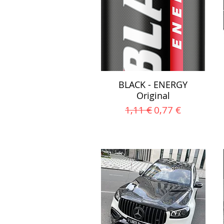
BLACK - ENERGY
Original
Įprastinė kaina
Pardavimo kai
1,11 €
0,77 €