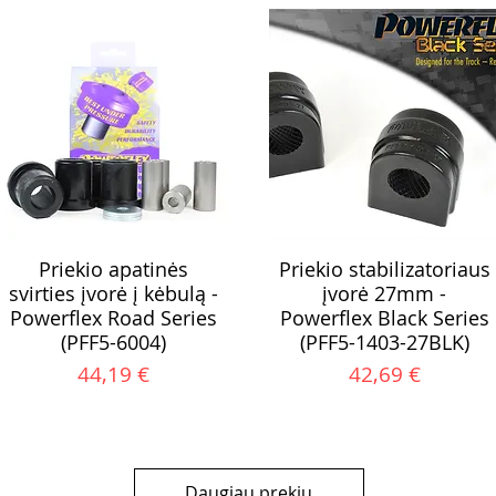
Priekio apatinės
Priekio stabilizatoriaus
svirties įvorė į kėbulą -
įvorė 27mm -
Powerflex Road Series
Powerflex Black Series
(PFF5-6004)
(PFF5-1403-27BLK)
Kaina
Kaina
44,19 €
42,69 €
Daugiau prekių