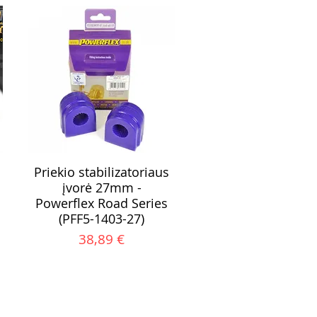
Priekio stabilizatoriaus
įvorė 27mm -
Powerflex Road Series
(PFF5-1403-27)
Kaina
38,89 €