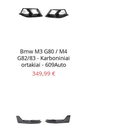
Bmw M3 G80 / M4
G82/83 - Karboniniai
ortakiai - 609Auto
Kaina
349,99 €