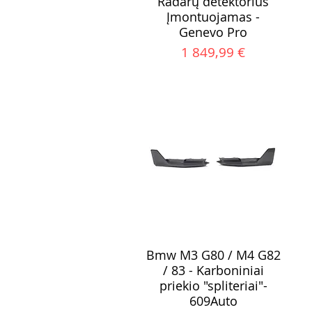
Radarų detektorius
Įmontuojamas -
Genevo Pro
Kaina
1 849,99 €
Bmw M3 G80 / M4 G82
/ 83 - Karboniniai
priekio "spliteriai"-
609Auto