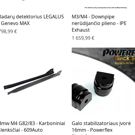
Greita peržiūra
Greita peržiūra
Radarų detektorius LEGALUS
M3/M4 - Downpipe
- Genevo MAX
nerūdijančio plieno - IPE
Exhaust
Kaina
798,99 €
Kaina
1 659,99 €
Greita peržiūra
Greita peržiūra
Bmw M4 G82/83 - Karboniniai
Galo stabilizatoriaus įvorė
slenksčiai - 609Auto
16mm - Powerflex