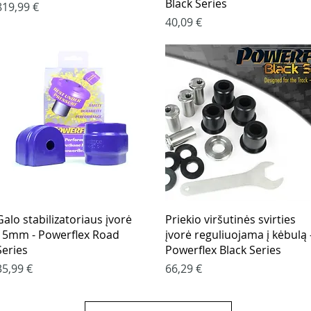
Black Series
Kaina
819,99 €
Kaina
40,09 €
Greita peržiūra
Greita peržiūra
Galo stabilizatoriaus įvorė
Priekio viršutinės svirties
15mm - Powerflex Road
įvorė reguliuojama į kėbulą 
Series
Powerflex Black Series
Kaina
Kaina
35,99 €
66,29 €