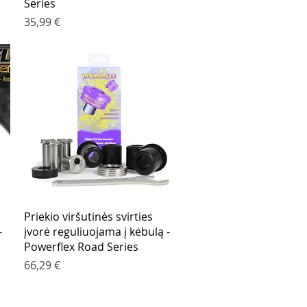
Series
Kaina
35,99 €
Greita peržiūra
Priekio viršutinės svirties
-
įvorė reguliuojama į kėbulą -
Powerflex Road Series
Kaina
66,29 €