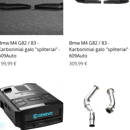
Greita peržiūra
Greita peržiūra
Bmw M4 G82 / 83 -
Bmw M4 G82 / 83 -
Karboniniai galo "spliteriai" -
Karboniniai galo "spliteriai" 
609Auto
609Auto
Kaina
Kaina
199,99 €
309,99 €