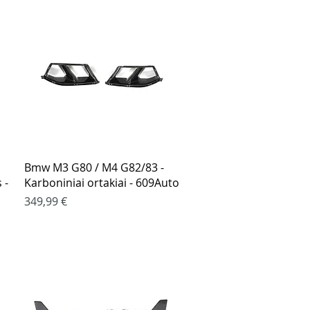
Greita peržiūra
Bmw M3 G80 / M4 G82/83 -
 -
Karboniniai ortakiai - 609Auto
Kaina
349,99 €