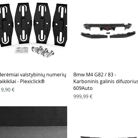
Greita peržiūra
Greita peržiūra
Berėmiai valstybinių numerių
Bmw M4 G82 / 83 -
aikikliai - Plexiclick®
Karboninis galinis difuzorius
609Auto
Kaina
19,90 €
Kaina
999,99 €