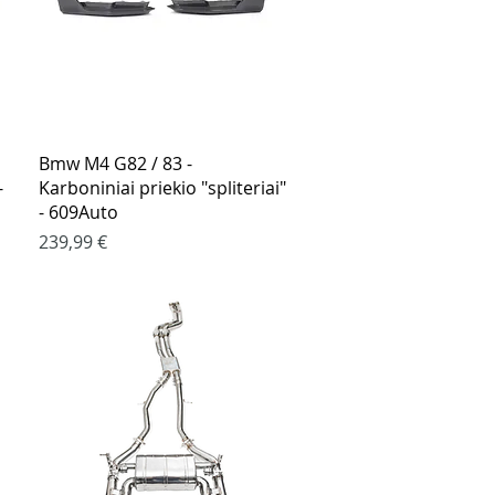
Greita peržiūra
Bmw M4 G82 / 83 -
-
Karboniniai priekio "spliteriai"
- 609Auto
Kaina
239,99 €