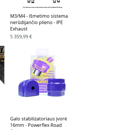
Greita peržiūra
M3/M4 - Išmetimo sistema
nerūdijančio plieno - IPE
Exhaust
Kaina
5 359,99 €
Greita peržiūra
Galo stabilizatoriaus įvorė
16mm - Powerflex Road