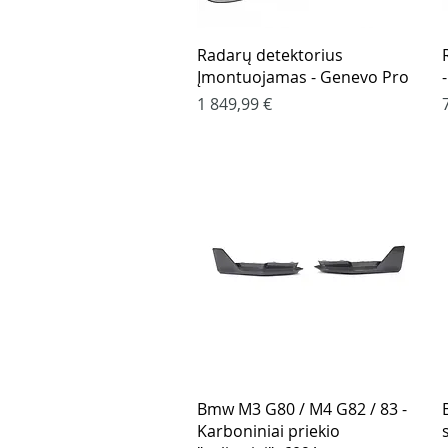
Greita peržiūra
Radarų detektorius
Įmontuojamas - Genevo Pro
Kaina
1 849,99 €
Greita peržiūra
Bmw M3 G80 / M4 G82 / 83 -
Karboniniai priekio