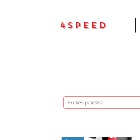
4Speed
Pradžia