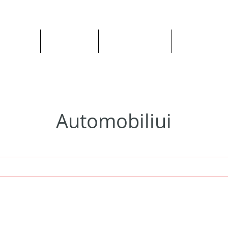
Apie mus
Visos prekės
Pagal Automobilį
Pagal Gaminto
Automobiliui