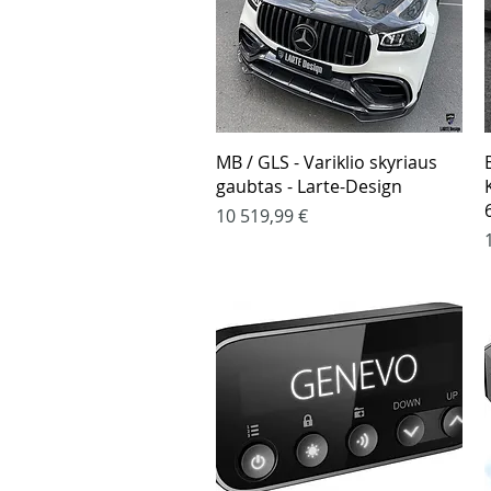
Greita peržiūra
MB / GLS - Variklio skyriaus
gaubtas - Larte-Design
Kaina
10 519,99 €