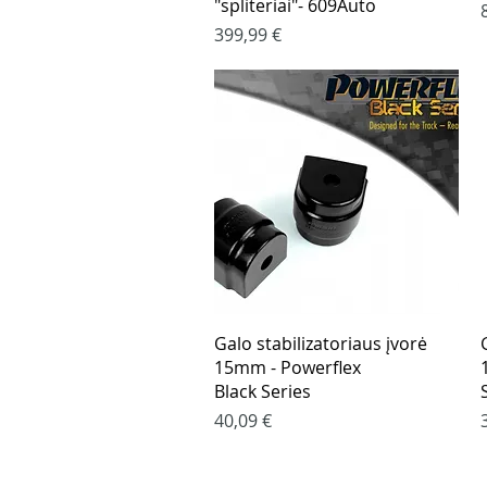
"spliteriai"- 609Auto
Kaina
399,99 €
Greita peržiūra
Galo stabilizatoriaus įvorė
15mm - Powerflex
Black Series
Kaina
40,09 €