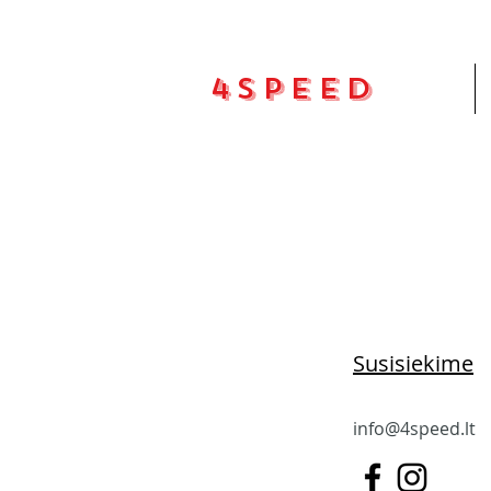
4Speed
Pradžia
Susisiekime
info@4speed.lt