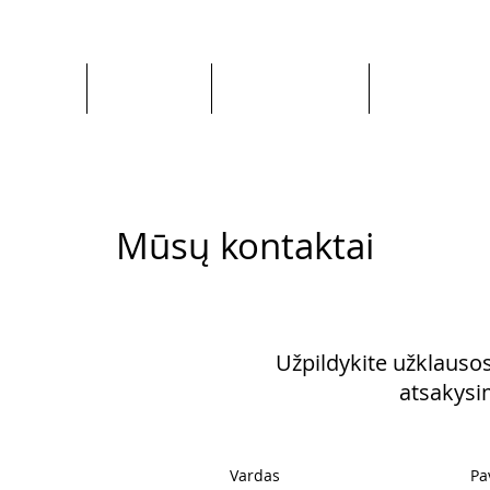
Apie mus
Visos prekės
Pagal Automobilį
Pagal Gaminto
Mūsų kontaktai
Užpildykite užklauso
atsakys
Vardas
Pa