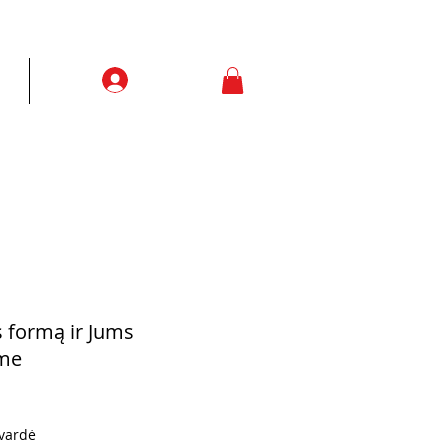
Prisijungti
ją
More
s formą ir Jums
ime
vardė