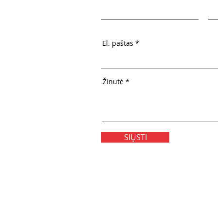
El. paštas
Žinutė
SIŲSTI
klės
KONTAKTAI