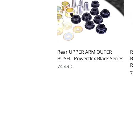
Greita peržiūra
Rear UPPER ARM OUTER
R
BUSH - Powerflex Black Series
B
R
Kaina
74,49 €
K
7
Pirkimo taisy