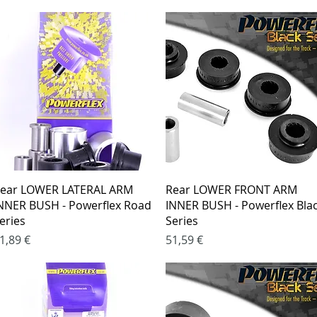
Greita peržiūra
Greita peržiūra
ear LOWER LATERAL ARM
Rear LOWER FRONT ARM
NNER BUSH - Powerflex Road
INNER BUSH - Powerflex Bla
eries
Series
aina
Kaina
1,89 €
51,59 €