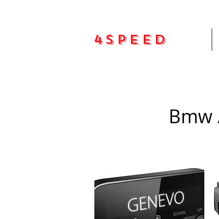
4Speed
Pradžia
Bmw /