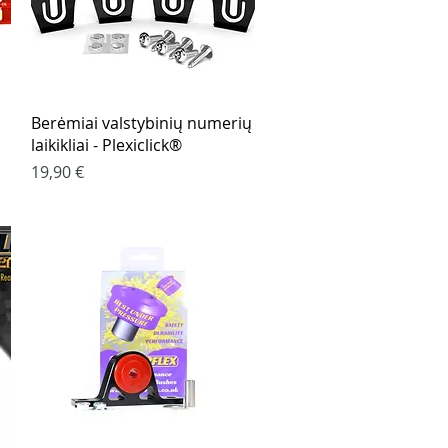
Greita peržiūra
Berėmiai valstybinių numerių
laikikliai - Plexiclick®
Kaina
19,90 €