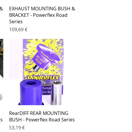
Greita peržiūra
 &
EXHAUST MOUNTING BUSH &
BRACKET - Powerflex Road
Series
Kaina
109,69 €
Greita peržiūra
RearDIFF REAR MOUNTING
es
BUSH - Powerflex Road Series
Kaina
53,19 €