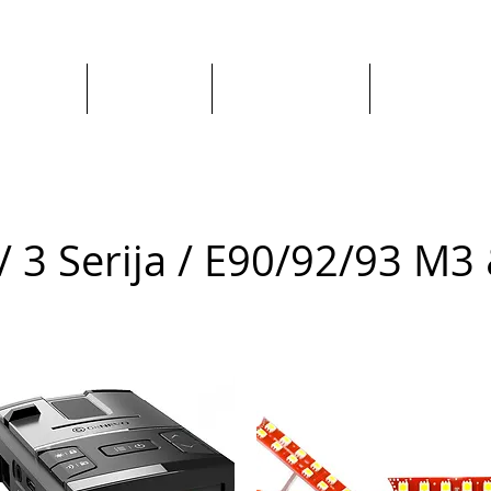
Apie mus
Visos prekės
Pagal Automobilį
Pagal Gaminto
 3 Serija / E90/92/93 M3