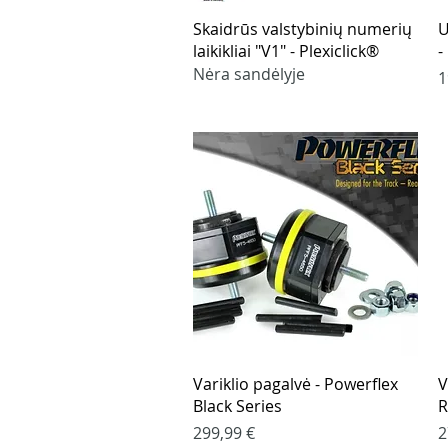
Greita peržiūra
Skaidrūs valstybinių numerių
U
laikikliai "V1" - Plexiclick®
-
Nėra sandėlyje
K
1
Greita peržiūra
Variklio pagalvė - Powerflex
V
Black Series
R
Kaina
K
299,99 €
2