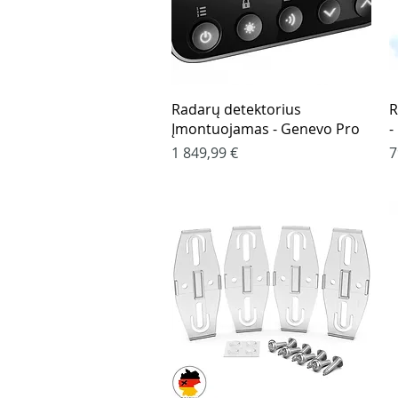
Greita peržiūra
Radarų detektorius
R
Įmontuojamas - Genevo Pro
-
Kaina
K
1 849,99 €
7