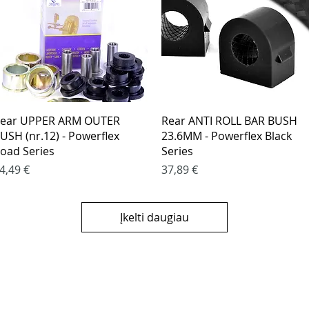
Greita peržiūra
Greita peržiūra
ear UPPER ARM OUTER
Rear ANTI ROLL BAR BUSH
USH (nr.12) - Powerflex
23.6MM - Powerflex Black
oad Series
Series
aina
Kaina
4,49 €
37,89 €
Įkelti daugiau
klės
KONTAKTAI