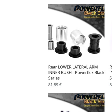
Greita peržiūra
Rear LOWER LATERAL ARM
R
INNER BUSH - Powerflex Black
I
Series
S
Kaina
K
81,89 €
8