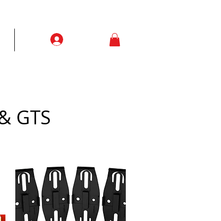
Prisijungti
ją
More
 & GTS