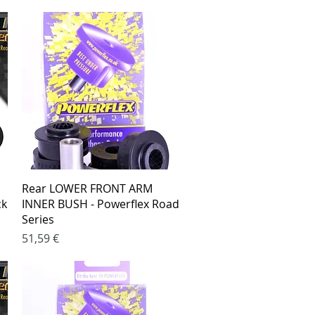
Greita peržiūra
Rear LOWER FRONT ARM
ck
INNER BUSH - Powerflex Road
Series
Kaina
51,59 €