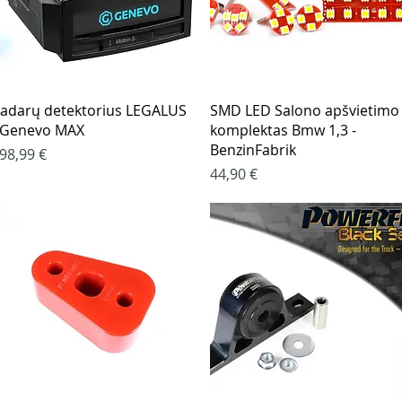
Greita peržiūra
Greita peržiūra
adarų detektorius LEGALUS
SMD LED Salono apšvietimo
 Genevo MAX
komplektas Bmw 1,3 -
BenzinFabrik
aina
98,99 €
Kaina
44,90 €