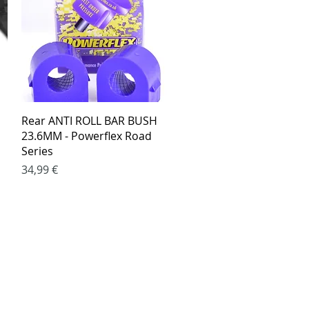
Greita peržiūra
Rear ANTI ROLL BAR BUSH
23.6MM - Powerflex Road
Series
Kaina
34,99 €