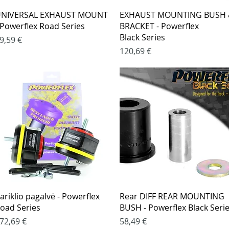
Greita peržiūra
Greita peržiūra
NIVERSAL EXHAUST MOUNT
EXHAUST MOUNTING BUSH
 Powerflex Road Series
BRACKET - Powerflex
Black Series
aina
9,59 €
Kaina
120,69 €
Greita peržiūra
Greita peržiūra
ariklio pagalvė - Powerflex
Rear DIFF REAR MOUNTING
oad Series
BUSH - Powerflex Black Seri
aina
Kaina
72,69 €
58,49 €