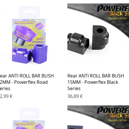
Greita peržiūra
Greita peržiūra
ear ANTI ROLL BAR BUSH
Rear ANTI ROLL BAR BUSH
2MM - Powerflex Road
15MM - Powerflex Black
eries
Series
aina
Kaina
2,99 €
36,89 €