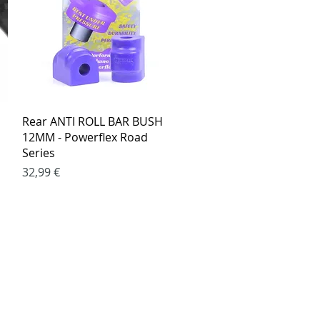
Greita peržiūra
Rear ANTI ROLL BAR BUSH
12MM - Powerflex Road
Series
Kaina
32,99 €