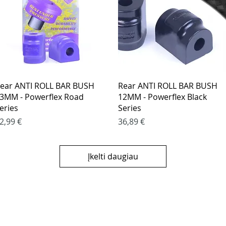
Greita peržiūra
Greita peržiūra
ear ANTI ROLL BAR BUSH
Rear ANTI ROLL BAR BUSH
3MM - Powerflex Road
12MM - Powerflex Black
eries
Series
aina
Kaina
2,99 €
36,89 €
Įkelti daugiau
klės
KONTAKTAI
 būdai