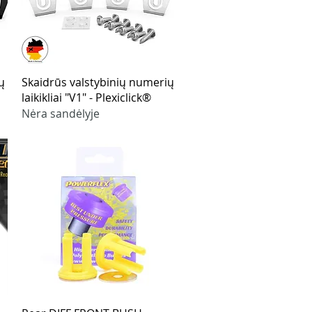
Greita peržiūra
ų
Skaidrūs valstybinių numerių
laikikliai "V1" - Plexiclick®
Nėra sandėlyje
Greita peržiūra