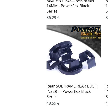
Rear ANTI ROLL BAR BUSH
R
14MM - Powerflex Black
1
Series
S
Kaina
K
36,29 €
3
Greita peržiūra
Rear SUBFRAME REAR BUSH
R
INSERT - Powerflex Black
I
Series
S
Kaina
K
48,59 €
4