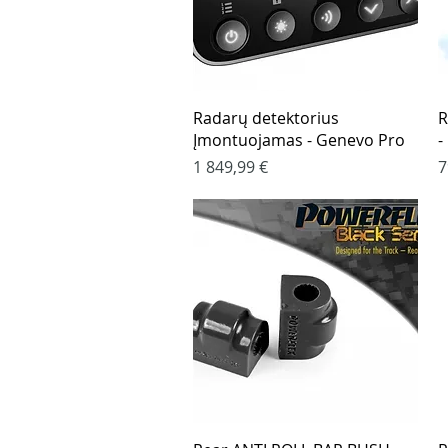
Greita peržiūra
Radarų detektorius
R
Įmontuojamas - Genevo Pro
-
Kaina
K
1 849,99 €
7
Greita peržiūra