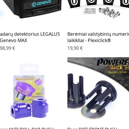
Greita peržiūra
Greita peržiūra
adarų detektorius LEGALUS
Berėmiai valstybinių numeri
 Genevo MAX
laikikliai - Plexiclick®
aina
Kaina
98,99 €
19,90 €
Greita peržiūra
Greita peržiūra