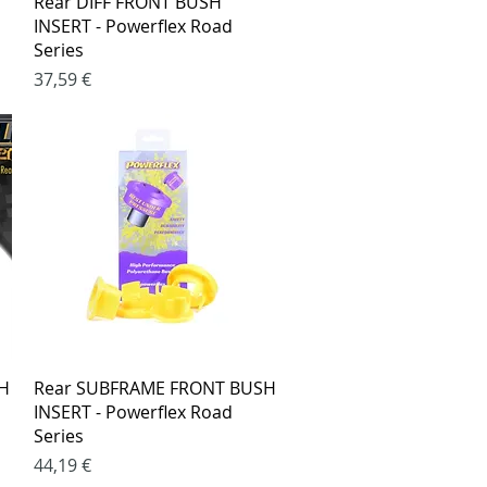
Rear DIFF FRONT BUSH
INSERT - Powerflex Road
Series
Kaina
37,59 €
Greita peržiūra
H
Rear SUBFRAME FRONT BUSH
INSERT - Powerflex Road
Series
Kaina
44,19 €