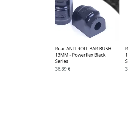
Greita peržiūra
Rear ANTI ROLL BAR BUSH
R
13MM - Powerflex Black
1
Series
S
Kaina
K
36,89 €
3
Pirkimo taisy
Apmokėjimo