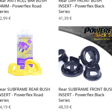
ear ANTI ROLL BAR BUSH
Rear DIFF FRONT BUSH
4MM - Powerflex Road
INSERT - Powerflex Black
eries
Series
aina
Kaina
2,99 €
41,39 €
Greita peržiūra
Greita peržiūra
ear SUBFRAME REAR BUSH
Rear SUBFRAME FRONT BUS
NSERT - Powerflex Road
INSERT - Powerflex Black
eries
Series
aina
Kaina
4,19 €
48,59 €