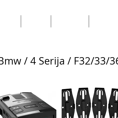
Apie mus
Visos prekės
Pagal Automobilį
Pagal Gaminto
Bmw / 4 Serija / F32/33/3