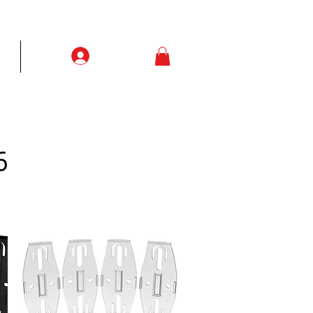
Prisijungti
ją
More
6