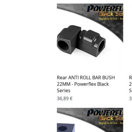
Greita peržiūra
Rear ANTI ROLL BAR BUSH
R
22MM - Powerflex Black
2
Series
S
Kaina
K
36,89 €
3