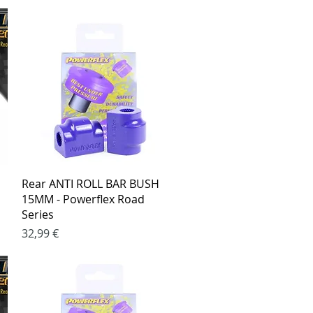
Greita peržiūra
Rear ANTI ROLL BAR BUSH
15MM - Powerflex Road
Series
Kaina
32,99 €