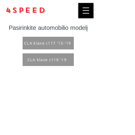
4Speed
Pasirinkite automobilio modelį
CLA klasė c117 '13-'19
CLA klasė c118 '19-
Pirkimo taisyklės
Apmokėjimo būdai
Grąžinimo politika
Pristatymas