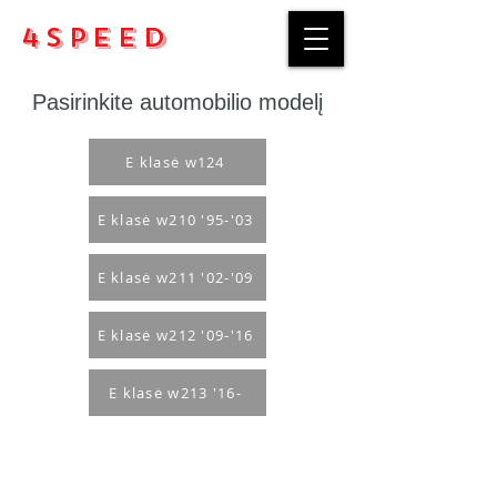
4Speed
Pasirinkite automobilio modelį
E klasė w124
E klasė w210 '95-'03
E klasė w211 '02-'09
E klasė w212 '09-'16
E klasė w213 '16-
Pirkimo taisyklės