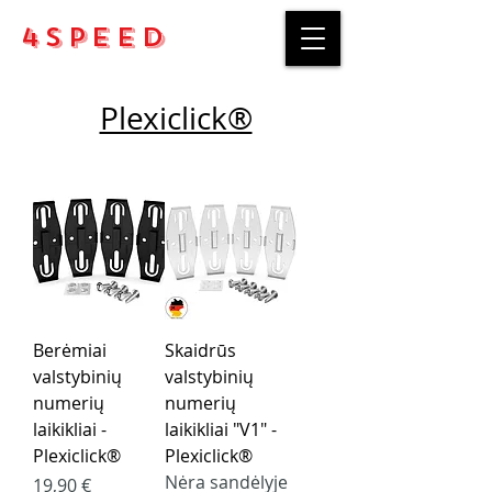
4Speed
Plexiclick®
Berėmiai
Skaidrūs
valstybinių
valstybinių
numerių
numerių
laikikliai -
laikikliai "V1" -
Plexiclick®
Plexiclick®
Nėra sandėlyje
Kaina
19,90 €