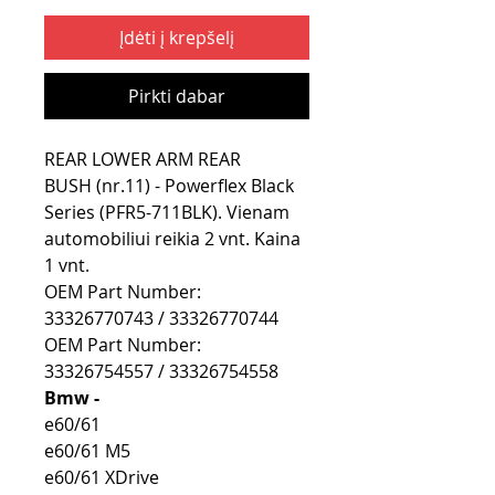
Įdėti į krepšelį
Pirkti dabar
REAR LOWER ARM REAR
BUSH (nr.11) - Powerflex Black
Series (PFR5-711BLK). Vienam
automobiliui reikia 2 vnt. Kaina
1 vnt.
OEM Part Number:
33326770743 / 33326770744
OEM Part Number:
33326754557 / 33326754558
Bmw -
e60/61
e60/61 M5
e60/61 XDrive