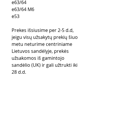
e63/64
e63/64 M6
e53
Prekes išsiusime per 2-5 d.d,
jeigu visų užsakytų prekių šiuo
metu neturime centriniame
Lietuvos sandėlyje, prekės
užsakomos iš gamintojo
sandėlio (UK) ir gali užtrukti iki
28 d.d.
Pirkimo taisyklės
Apmokėjimo būdai
Grąžinimo politika