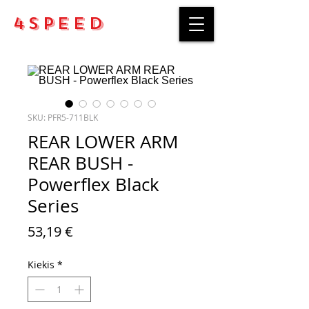
4Speed
SKU: PFR5-711BLK
REAR LOWER ARM
REAR BUSH -
Powerflex Black
Series
Price
53,19 €
Kiekis
*