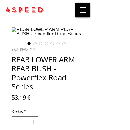
4Speed
SKU: PFR5-711
REAR LOWER ARM
REAR BUSH -
Powerflex Road
Series
Price
53,19 €
Kiekis
*