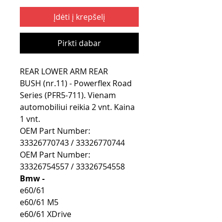
Įdėti į krepšelį
Pirkti dabar
REAR LOWER ARM REAR
BUSH (nr.11) - Powerflex Road
Series (PFR5-711). Vienam
automobiliui reikia 2 vnt. Kaina
1 vnt.
OEM Part Number:
33326770743 / 33326770744
OEM Part Number:
33326754557 / 33326754558
Bmw -
e60/61
e60/61 M5
e60/61 XDrive