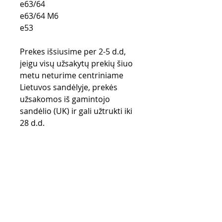
e63/64
e63/64 M6
e53
Prekes išsiusime per 2-5 d.d,
jeigu visų užsakytų prekių šiuo
metu neturime centriniame
Lietuvos sandėlyje, prekės
užsakomos iš gamintojo
sandėlio (UK) ir gali užtrukti iki
28 d.d.
Pirkimo taisyklės
Apmokėjimo būdai
Grąžinimo politika