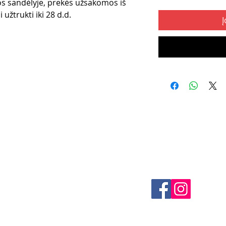
s sandėlyje, prekės užsakomos iš
 užtrukti iki 28 d.d.
Į
klės
KONTAKTAI
 būdai
El. paštas -
info@4spe
litika
litika