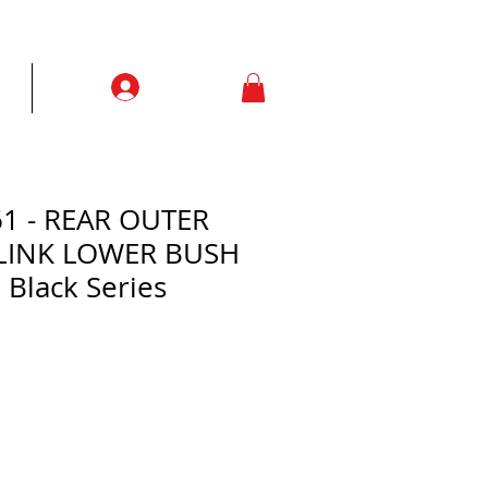
Prisijungti
ją
More
1 - REAR OUTER
LINK LOWER BUSH
 Black Series