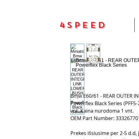
4Speed
Pradžia
Bmw E60/61 - REAR OUTER IN
Powerflex Black Series (PFF5-
vnt. Kaina nurodoma 1 vnt.
OEM Part Number: 33326770
Prekes išsiusime per 2-5 d.d,