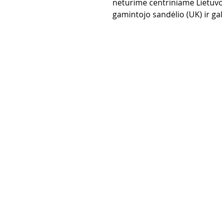
neturime centriniame Lietuvo
gamintojo sandėlio (UK) ir gali
Pirkimo taisy
Apmokėjimo
Grąžinimo po
Pristatymas
Privatumo po