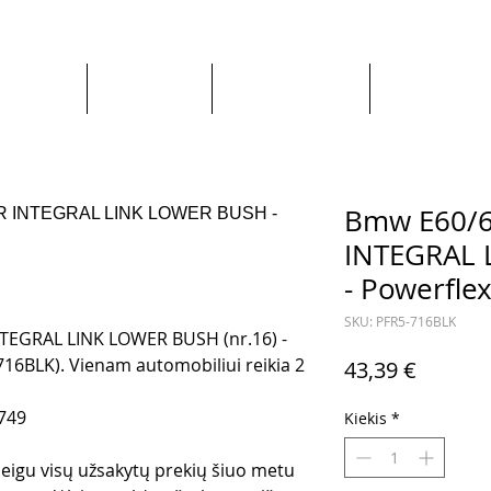
Apie mus
Visos prekės
Pagal Automobilį
Pagal Gaminto
Bmw E60/6
INTEGRAL 
- Powerflex
SKU: PFR5-716BLK
TEGRAL LINK LOWER BUSH (nr.16) -
716BLK). Vienam automobiliui reikia 2
Price
43,39 €
749
Kiekis
*
 jeigu visų užsakytų prekių šiuo metu