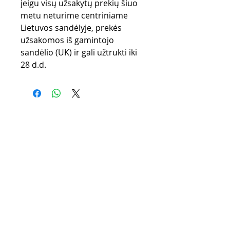
jeigu visų užsakytų prekių šiuo
metu neturime centriniame
Lietuvos sandėlyje, prekės
užsakomos iš gamintojo
sandėlio (UK) ir gali užtrukti iki
28 d.d.
Pirkimo taisyklės
Apmokėjimo būdai
Grąžinimo politika
Pristatymas
Privatumo politika
KONTAKTAI