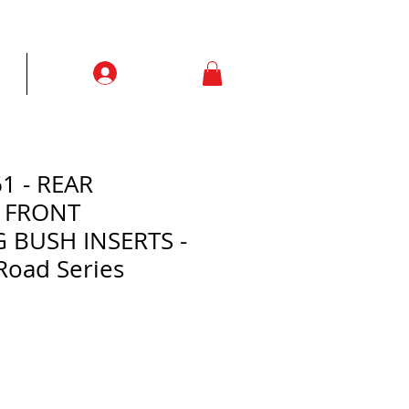
Prisijungti
ją
More
1 - REAR
 FRONT
BUSH INSERTS -
Road Series