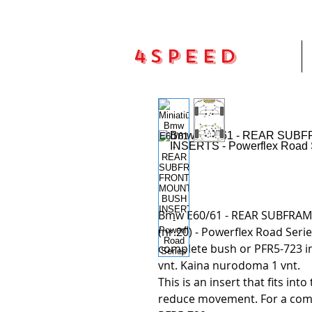
4Speed
Pradžia
Bmw E60/61 - REAR SUBFRA
(nr.20) - Powerflex Road Seri
complete bush or PFR5-723 in
vnt. Kaina nurodoma 1 vnt.
This is an insert that fits int
reduce movement. For a comp