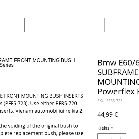
Apie mus
Visos prekės
Pagal Automobilį
Pagal Gaminto
Bmw E60/6
SUBFRAME
MOUNTING 
Powerflex 
ME FRONT MOUNTING BUSH INSERTS
SKU: PFR5-723
es (PFF5-723). Use either PFR5-720
serts. Vienam automobiliui reikia 2
Price
44,99 €
o the voiding of the original bush to
Kiekis
*
lete replacement bush, please use