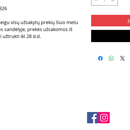
826
Į
 jeigu visų užsakytų prekių šiuo metu
s sandėlyje, prekės užsakomos iš
 užtrukti iki 28 d.d.
klės
KONTAKTAI
 būdai
El. paštas -
info@4spe
litika