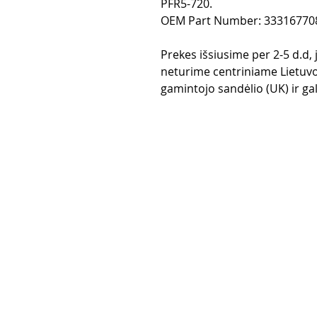
PFR5-720.
OEM Part Number: 33316770
Prekes išsiusime per 2-5 d.d,
neturime centriniame Lietuvo
gamintojo sandėlio (UK) ir gali
Pirkimo taisy
Apmokėjimo
Grąžinimo po
Pristatymas