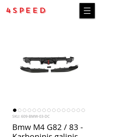
4Speed
SKU: 609-BMW-03-DC
Bmw M4 G82 / 83 -
Karboninis galinis