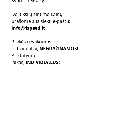
Svoris: 1.360 kg
Dėl tikslių sintimo kainų,
prašome susisiekti e-paštu:
info@4speed.lt
Prekės užsakomos
individualiai,
NEGRAŽINAMOS!
Pristatymo
laikas,
INDIVIDUALUS!
Pirkimo taisyklės
Apmokėjimo būdai
Grąžinimo politika
Pristatymas