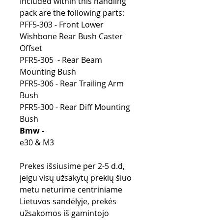
Included within this handling
pack are the following parts:
PFF5-303 - Front Lower
Wishbone Rear Bush Caster
Offset
PFR5-305 - Rear Beam
Mounting Bush
PFR5-306 - Rear Trailing Arm
Bush
PFR5-300 - Rear Diff Mounting
Bush
Bmw -
e30 & M3
Prekes išsiusime per 2-5 d.d,
jeigu visų užsakytų prekių šiuo
metu neturime centriniame
Lietuvos sandėlyje, prekės
užsakomos iš gamintojo