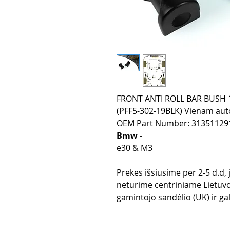
FRONT ANTI ROLL BAR BUSH 19
(PFF5-302-19BLK) Vienam autom
OEM Part Number: 31351129
Bmw -
e30 & M3
Prekes išsiusime per 2-5 d.d,
neturime centriniame Lietuvo
gamintojo sandėlio (UK) ir gali