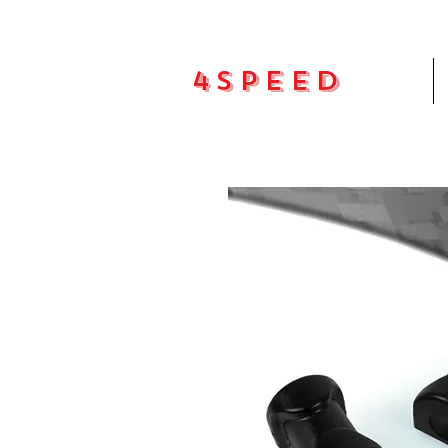
4Speed
Pradžia