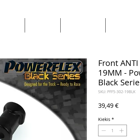
Apie mus
Visos prekės
Pagal Automobilį
Pagal Gaminto
Front ANT
19MM - Po
Black Serie
SKU: PFF5-302-19BLK
Price
39,49 €
Kiekis
*