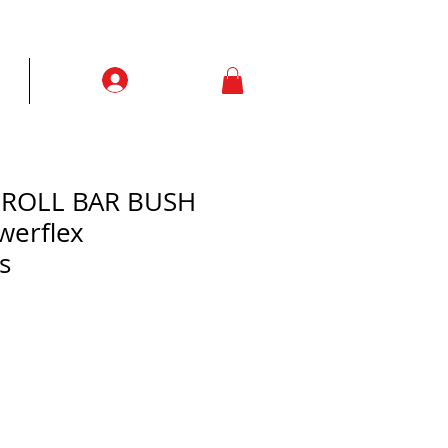
Prisijungti
ją
More
I ROLL BAR BUSH
werflex
s