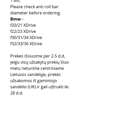
1 vnt.
Please check anti roll bar
diameter before ordering.
Bmw -
f20/21 XDrive
f22/23 XDrive
f30/31/34 XDrive
f32/33/36 XDrive
Prekes išsiusime per 2-5 d.d,
jeigu visų užsakytų prekių šiuo
metu neturime centriniame
Lietuvos sandėlyje, prekės
užsakomos iš gamintojo
sandėlio (UK) ir gali užtrukti iki
28 d.d.