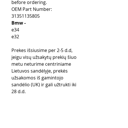
before ordering.
OEM Part Number:
31351135805
Bmw -
e34
e32
Prekes išsiusime per 2-5 d.d,
jeigu visų užsakytų prekių šiuo
metu neturime centriniame
Lietuvos sandėlyje, prekės
užsakomos iš gamintojo
sandėlio (UK) ir gali užtrukti iki
28 d.d.
Pirkimo taisyklės