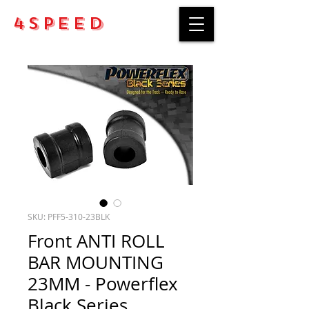
4Speed
SKU: PFF5-310-23BLK
Front ANTI ROLL
BAR MOUNTING
23MM - Powerflex
Black Series