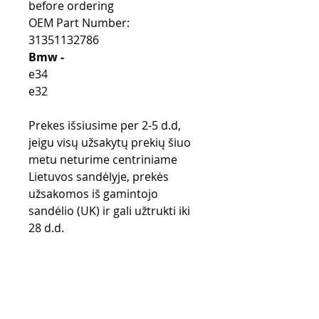
before ordering
OEM Part Number:
31351132786
Bmw -
e34
e32
Prekes išsiusime per 2-5 d.d,
jeigu visų užsakytų prekių šiuo
metu neturime centriniame
Lietuvos sandėlyje, prekės
užsakomos iš gamintojo
sandėlio (UK) ir gali užtrukti iki
28 d.d.
Pirkimo taisyklės