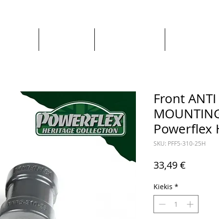
Apie mus
Visos prekės
Pagal Automobilį
Pagal Gaminto
Front ANTI
MOUNTING
Powerflex 
SKU: PFF5-310-25H
Price
33,49 €
Kiekis
*