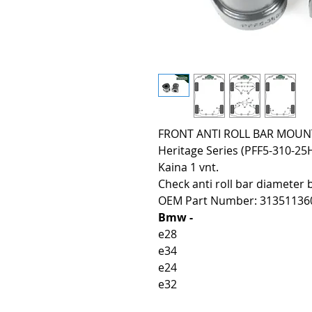
FRONT ANTI ROLL BAR MOUNTI
Heritage Series (PFF5-310-25H
Kaina 1 vnt.
Check anti roll bar diameter 
OEM Part Number: 31351136
Bmw -
e28
e34
e24
e32