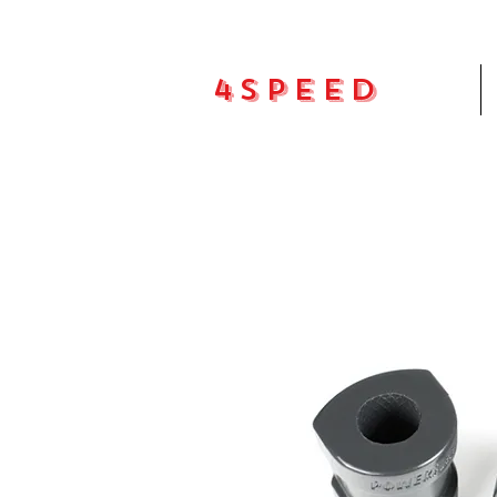
4Speed
Pradžia