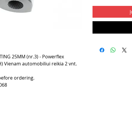
Į
NG 25MM (nr.3) - Powerflex
) Vienam automobiliui reikia 2 vnt.
before ordering.
068