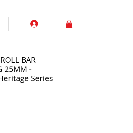
Prisijungti
ją
More
 ROLL BAR
 25MM -
Heritage Series