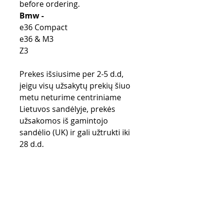
before ordering.
Bmw -
e36 Compact
e36 & M3
Z3
Prekes išsiusime per 2-5 d.d,
jeigu visų užsakytų prekių šiuo
metu neturime centriniame
Lietuvos sandėlyje, prekės
užsakomos iš gamintojo
sandėlio (UK) ir gali užtrukti iki
28 d.d.
Pirkimo taisyklės
Apmokėjimo būdai