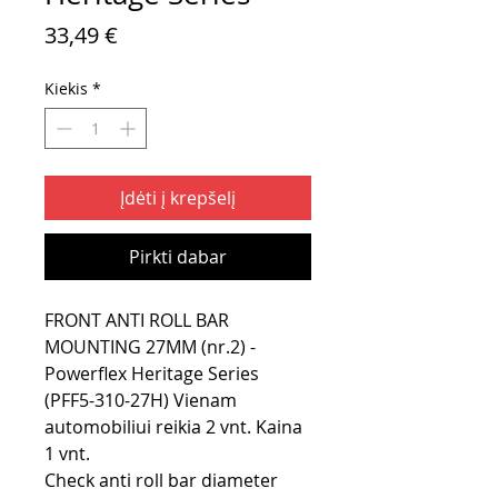
Price
33,49 €
Kiekis
*
Įdėti į krepšelį
Pirkti dabar
FRONT ANTI ROLL BAR
MOUNTING 27MM (nr.2) -
Powerflex Heritage Series
(PFF5-310-27H) Vienam
automobiliui reikia 2 vnt. Kaina
1 vnt.
Check anti roll bar diameter