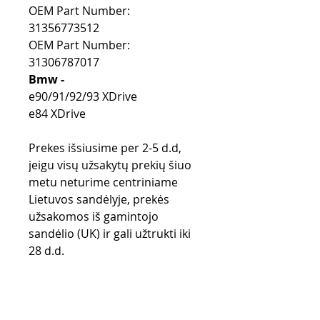
OEM Part Number:
31356773512
OEM Part Number:
31306787017
Bmw -
e90/91/92/93 XDrive
e84 XDrive
Prekes išsiusime per 2-5 d.d,
jeigu visų užsakytų prekių šiuo
metu neturime centriniame
Lietuvos sandėlyje, prekės
užsakomos iš gamintojo
sandėlio (UK) ir gali užtrukti iki
28 d.d.