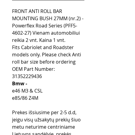
FRONT ANTI ROLL BAR
MOUNTING BUSH 27MM (nr.2) -
Powerflex Road Series (PFF5-
4602-27) Vienam automobiliui
reikia 2 vnt. Kaina 1 vnt.
Fits Cabriolet and Roadster
models only. Please check Anti
roll bar size before ordering
OEM Part Number:
31352229436
Bmw -
e46 M3 & CSL
e85/86 Z4M
Prekes išsiusime per 2-5 d.d,
jeigu visų užsakytų prekių šiuo
metu neturime centriniame
Lietuvos sandėlyje, prekės