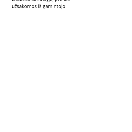
užsakomos iš gamintojo
sandėlio (UK) ir gali užtrukti iki
28 d.d.
Pirkimo taisyklės
Apmokėjimo būdai
Grąžinimo politika
Pristatymas
Privatumo politika
KONTAKTAI
El. paštas -
info@4speed.lt