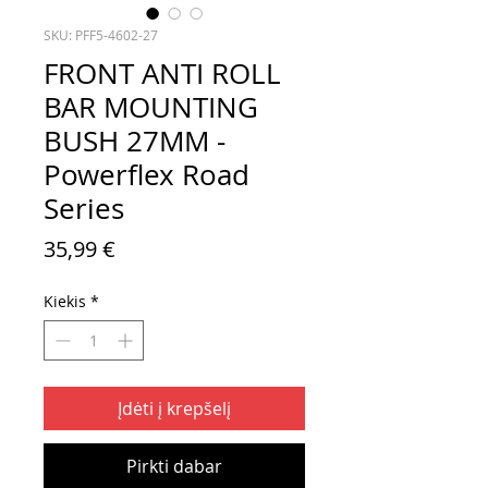
SKU: PFF5-4602-27
FRONT ANTI ROLL
BAR MOUNTING
BUSH 27MM -
Powerflex Road
Series
Price
35,99 €
Kiekis
*
Įdėti į krepšelį
Pirkti dabar