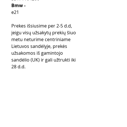
Bmw -
e21
Prekes išsiusime per 2-5 d.d,
jeigu visų užsakytų prekių šiuo
metu neturime centriniame
Lietuvos sandėlyje, prekės
užsakomos iš gamintojo
sandėlio (UK) ir gali užtrukti iki
28 d.d.
Pirkimo taisyklės
Apmokėjimo būdai
Grąžinimo politika