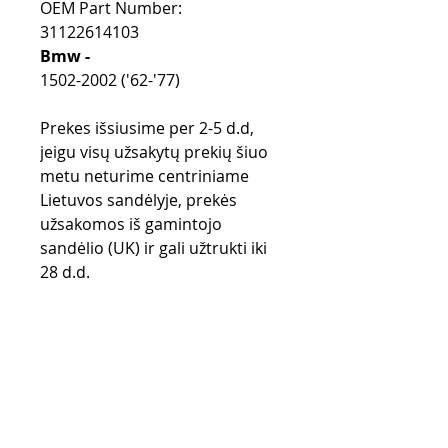
OEM Part Number:
31122614103
Bmw -
1502-2002 ('62-'77)
Prekes išsiusime per 2-5 d.d,
jeigu visų užsakytų prekių šiuo
metu neturime centriniame
Lietuvos sandėlyje, prekės
užsakomos iš gamintojo
sandėlio (UK) ir gali užtrukti iki
28 d.d.
Pirkimo taisyklės
Apmokėjimo būdai