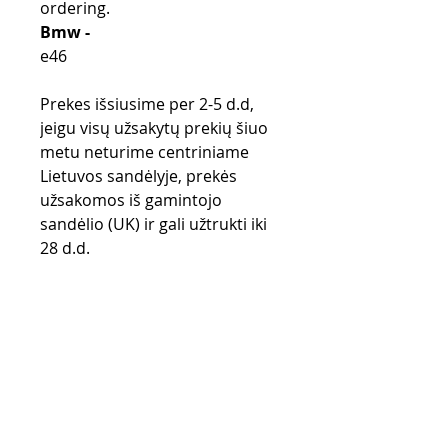
ordering.
Bmw -
e46
Prekes išsiusime per 2-5 d.d,
jeigu visų užsakytų prekių šiuo
metu neturime centriniame
Lietuvos sandėlyje, prekės
užsakomos iš gamintojo
sandėlio (UK) ir gali užtrukti iki
28 d.d.
Pirkimo taisyklės
Apmokėjimo būdai
Grąžinimo politika