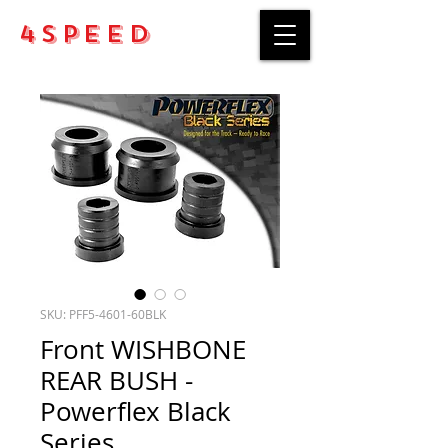
4Speed
SKU: PFF5-4601-60BLK
Front WISHBONE
REAR BUSH -
Powerflex Black
Series