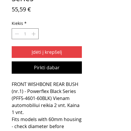
Price
55,59 €
Kiekis
*
Įdėti į krepšelį
Pirkti dabar
FRONT WISHBONE REAR BUSH
(nr.1) - Powerflex Black Series
(PFF5-4601-60BLK) Vienam
automobiliui reikia 2 vnt. Kaina
1 vnt.
Fits models with 60mm housing
- check diameter before