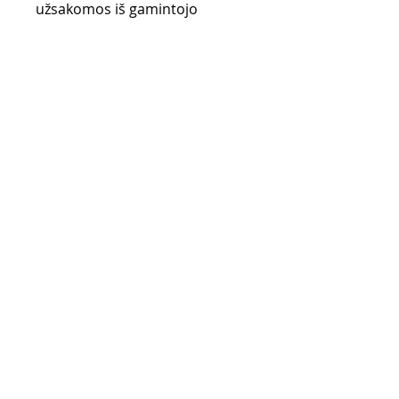
užsakomos iš gamintojo
sandėlio (UK) ir gali užtrukti iki
28 d.d.
Pirkimo taisyklės
Apmokėjimo būdai
Grąžinimo politika
Pristatymas
Privatumo politika
KONTAKTAI
El. paštas -
info@4speed.lt