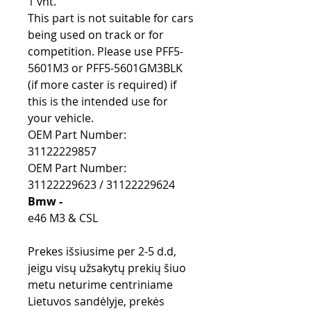
1 vnt.
This part is not suitable for cars
being used on track or for
competition. Please use PFF5-
5601M3 or PFF5-5601GM3BLK
(if more caster is required) if
this is the intended use for
your vehicle.
OEM Part Number:
31122229857
OEM Part Number:
31122229623 / 31122229624
Bmw -
e46 M3 & CSL
Prekes išsiusime per 2-5 d.d,
jeigu visų užsakytų prekių šiuo
metu neturime centriniame
Lietuvos sandėlyje, prekės