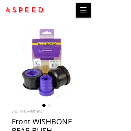
4Speed
SKU: PFF5-4601M3
Front WISHBONE
REAR BUSH -