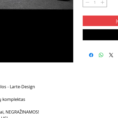
Į
los - Larte-Design
lų komplektas
liai, NEGRAŽINAMOS!