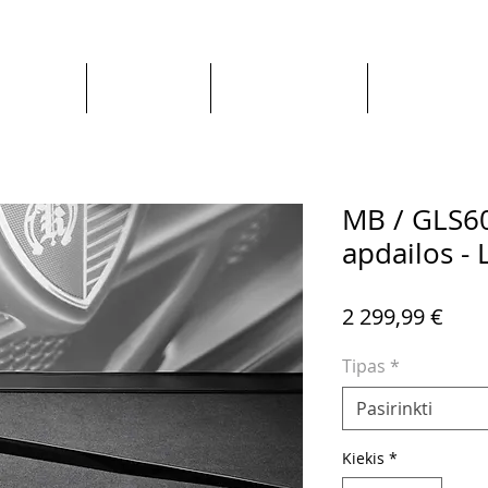
Apie mus
Visos prekės
Pagal Automobilį
Pagal Gaminto
MB / GLS60
apdailos - 
Pric
2 299,99 €
Tipas
*
Pasirinkti
Kiekis
*