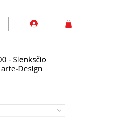
Prisijungti
ją
More
0 - Slenksčio
Larte-Design
e