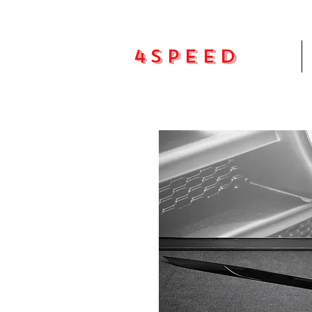
4Speed
Pradžia