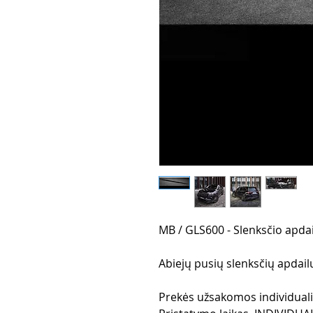
MB / GLS600 - Slenksčio apdai
Abiejų pusių slenksčių apdai
Prekės užsakomos individua