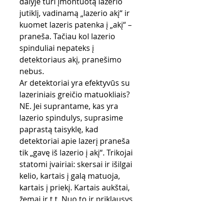
dalyje turi įmontuotą lazerio
jutiklį, vadinamą „lazerio akį“ ir
kuomet lazeris patenka į „akį“ –
praneša. Tačiau kol lazerio
spinduliai nepateks į
detektoriaus akį, pranešimo
nebus.
Ar detektoriai yra efektyvūs su
lazeriniais greičio matuokliais?
NE. Jei suprantame, kas yra
lazerio spindulys, suprasime
paprastą taisyklę, kad
detektoriai apie lazerį praneša
tik „gavę iš lazerio į akį“. Trikojai
statomi įvairiai: skersai ir išilgai
kelio, kartais į galą matuoja,
kartais į priekį. Kartais aukštai,
žemai ir t.t. Nuo to ir priklausys,
kaip tie lazerio spinduliai