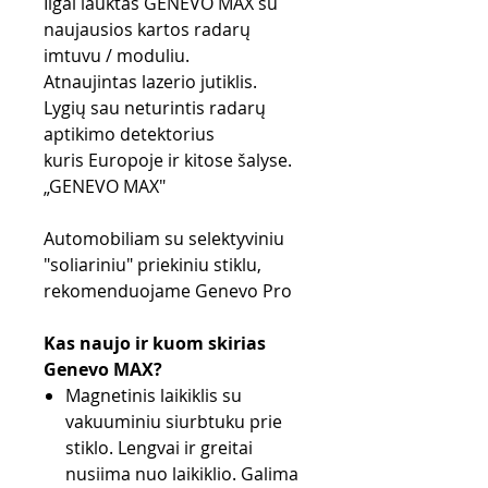
Ilgai lauktas GENEVO MAX su
naujausios kartos radarų
imtuvu / moduliu.
Atnaujintas lazerio jutiklis.
Lygių sau neturintis radarų
aptikimo detektorius
kuris Europoje ir kitose šalyse.
„GENEVO MAX"
Automobiliam su selektyviniu
"soliariniu" priekiniu stiklu,
rekomenduojame Genevo Pro
Kas naujo ir kuom skirias
Genevo MAX?
Magnetinis laikiklis su
vakuuminiu siurbtuku prie
stiklo. Lengvai ir greitai
nusiima nuo laikiklio. Galima