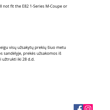
ll not fit the E82 1-Series M-Coupe or
 jeigu visų užsakytų prekių šiuo metu
s sandėlyje, prekės užsakomos iš
 užtrukti iki 28 d.d.
klės
KONTAKTAI
 būdai
El. paštas -
info@4spe
litika