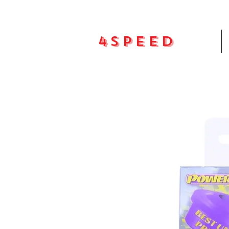
4Speed
Pradžia