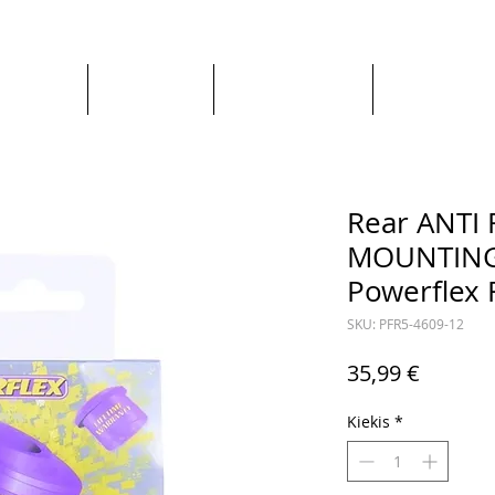
Apie mus
Visos prekės
Pagal Automobilį
Pagal Gaminto
Rear ANTI
MOUNTING
Powerflex 
SKU: PFR5-4609-12
Price
35,99 €
Kiekis
*