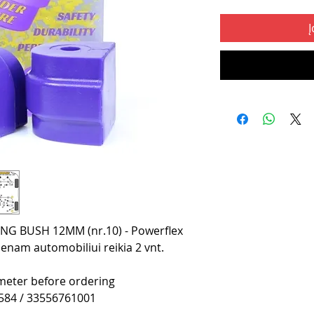
Į
G BUSH 12MM (nr.10) - Powerflex
enam automobiliui reikia 2 vnt.
ameter before ordering
584 / 33556761001