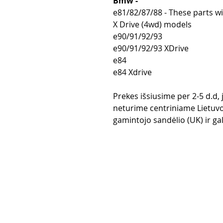
Bmw -
e81/82/87/88 - These parts wi
X Drive (4wd) models
e90/91/92/93
e90/91/92/93 XDrive
e84
e84 Xdrive
Prekes išsiusime per 2-5 d.d,
neturime centriniame Lietuvo
gamintojo sandėlio (UK) ir gali
Pirkimo taisy
Apmokėjimo
Grąžinimo po