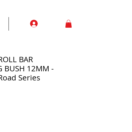
Prisijungti
ją
More
 ROLL BAR
 BUSH 12MM -
Road Series