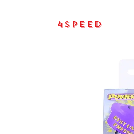
4Speed
Pradžia