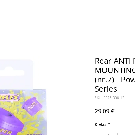
Apie mus
Visos prekės
Pagal Automobilį
Pagal Gaminto
Rear ANTI
MOUNTING
(nr.7) - Po
Series
SKU: PFR5-308-13
Price
29,09 €
Kiekis
*