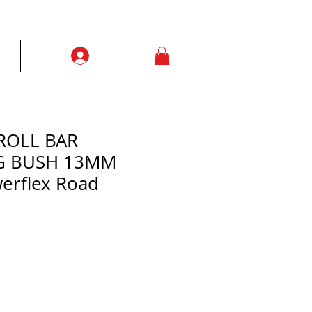
Prisijungti
ją
More
 ROLL BAR
 BUSH 13MM
werflex Road