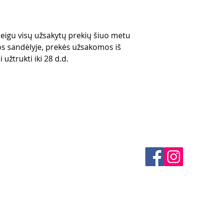
 jeigu visų užsakytų prekių šiuo metu
s sandėlyje, prekės užsakomos iš
 užtrukti iki 28 d.d.
klės
KONTAKTAI
 būdai
El. paštas -
info@4spe
litika
litika