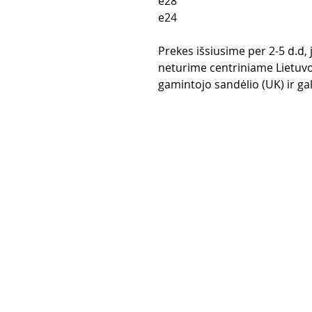
e28
e24
Prekes išsiusime per 2-5 d.d,
neturime centriniame Lietuvo
gamintojo sandėlio (UK) ir gali
Pirkimo taisy
Apmokėjimo
Grąžinimo po
Pristatymas
Privatumo po