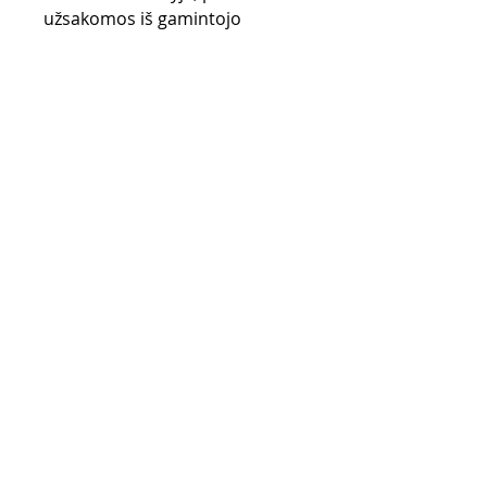
užsakomos iš gamintojo
sandėlio (UK) ir gali užtrukti iki
28 d.d.
Pirkimo taisyklės
Apmokėjimo būdai
Grąžinimo politika
Pristatymas
Privatumo politika
KONTAKTAI
El. paštas -
info@4speed.lt