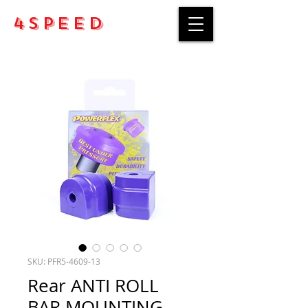
4Speed
SKU: PFR5-4609-13
Rear ANTI ROLL
BAR MOUNTING