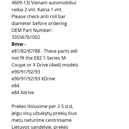
4609-13) Vienam automobiliui
reikia 2 vnt. Kaina 1 vnt.
Please check anti roll bar
diameter before ordering
OEM Part Number:
33556761002
Bmw -
e81/82/87/88 - These parts will
not fit the E82 1-Series M-
Coupe or X Drive (4wd) models
e90/91/92/93
e90/91/92/93 XDrive
e84
e84 Xdrive
Prekes išsiusime per 2-5 d.d,
jeigu visų užsakytų prekių šiuo
metu neturime centriniame
Lietuvos sandėlyje, prekės