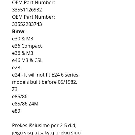
OEM Part Number:
33551126932
OEM Part Number:
33552283743
Bmw -
e30 & M3
e36 Compact
e36 & M3
e46 M3 & CSL
e28
e24 - It will not fit E24 6 series
models built before 05/1982.
Z3
e85/86
e85/86 Z4M
e89
Prekes išsiusime per 2-5 d.d,
jeigu visų užsakytų prekių šiuo