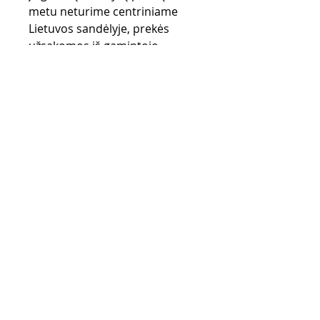
metu neturime centriniame
Lietuvos sandėlyje, prekės
užsakomos iš gamintojo
sandėlio (UK) ir gali užtrukti iki
28 d.d.
Pirkimo taisyklės
Apmokėjimo būdai
Grąžinimo politika
Pristatymas
Privatumo politika
KONTAKTAI