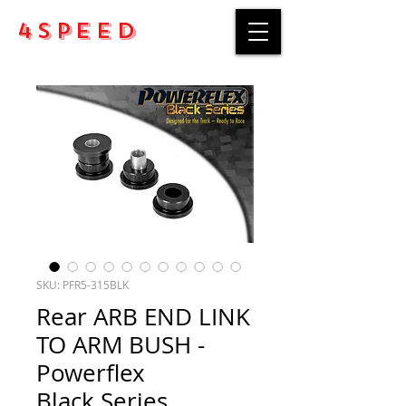
4Speed
SKU: PFR5-315BLK
Rear ARB END LINK
TO ARM BUSH -
Powerflex
Black Series