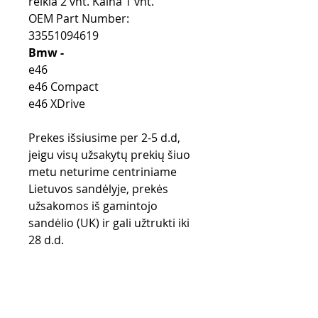
reikia 2 vnt. Kaina 1 vnt.
OEM Part Number:
33551094619
Bmw -
e46
e46 Compact
e46 XDrive
Prekes išsiusime per 2-5 d.d,
jeigu visų užsakytų prekių šiuo
metu neturime centriniame
Lietuvos sandėlyje, prekės
užsakomos iš gamintojo
sandėlio (UK) ir gali užtrukti iki
28 d.d.
Pirkimo taisyklės