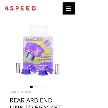
4Speed
SKU: PFR5-4645
REAR ARB END
LINK TO BRACKET