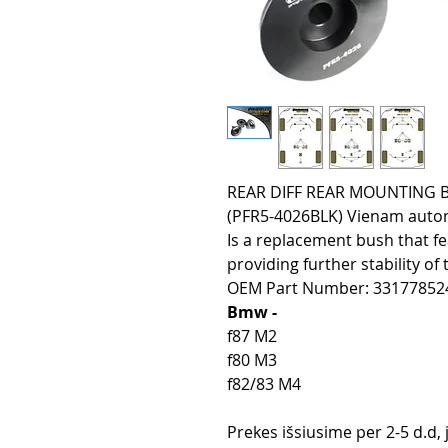
REAR DIFF REAR MOUNTING BUS
(PFR5-4026BLK) Vienam automob
Is a replacement bush that fe
providing further stability of
OEM Part Number: 33177852
Bmw -
f87 M2
f80 M3
f82/83 M4
Prekes išsiusime per 2-5 d.d,