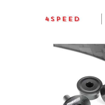
4Speed
Pradžia