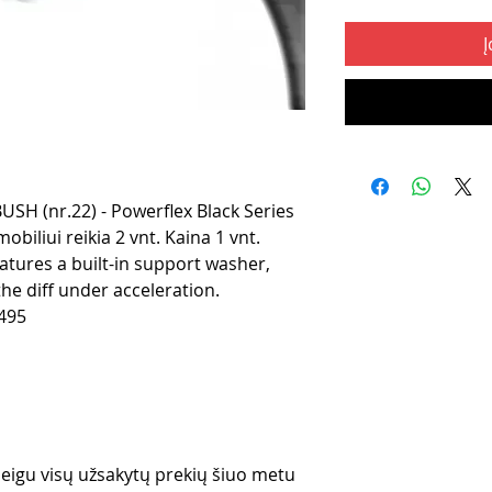
Į
H (nr.22) - Powerflex Black Series
iliui reikia 2 vnt. Kaina 1 vnt.
atures a built-in support washer,
 the diff under acceleration.
495
 jeigu visų užsakytų prekių šiuo metu