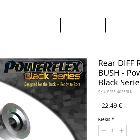
Apie mus
Visos prekės
Pagal Automobilį
Pagal Gaminto
Rear DIFF
BUSH - Pow
Black Serie
SKU: PFR5-4026BLK
Price
122,49 €
Kiekis
*