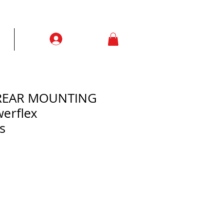
Prisijungti
ją
More
 REAR MOUNTING
erflex
s