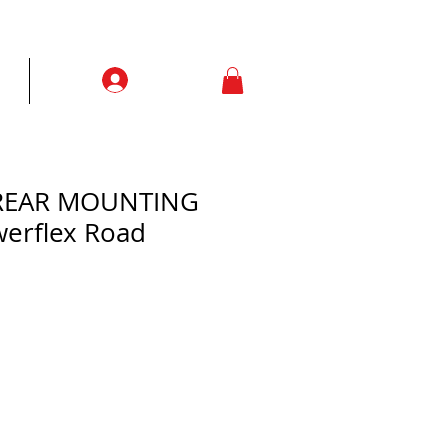
Prisijungti
ją
More
 REAR MOUNTING
erflex Road