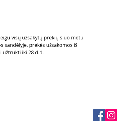
 jeigu visų užsakytų prekių šiuo metu
s sandėlyje, prekės užsakomos iš
 užtrukti iki 28 d.d.
klės
KONTAKTAI
 būdai
El. paštas -
info@4spe
litika
litika