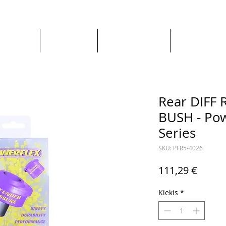
Apie mus
Visos prekės
Pagal Automobilį
Pagal Gaminto
Rear DIFF
BUSH - Pow
Series
SKU: PFR5-4026
Price
111,29 €
Kiekis
*