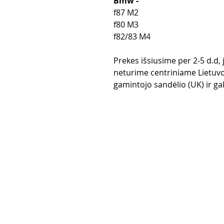
Bmw -
f87 M2
f80 M3
f82/83 M4
Prekes išsiusime per 2-5 d.d,
neturime centriniame Lietuvo
gamintojo sandėlio (UK) ir gali
Pirkimo taisy
Apmokėjimo
Grąžinimo po
Pristatymas
Privatumo po