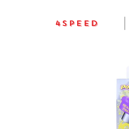
4Speed
Pradžia