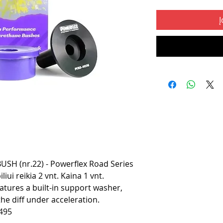
Į
H (nr.22) - Powerflex Road Series
ui reikia 2 vnt. Kaina 1 vnt.
atures a built-in support washer,
 the diff under acceleration.
495