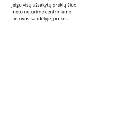
jeigu visų užsakytų prekių šiuo
metu neturime centriniame
Lietuvos sandėlyje, prekės
užsakomos iš gamintojo
sandėlio (UK) ir gali užtrukti iki
28 d.d.
Pirkimo taisyklės
Apmokėjimo būdai
Grąžinimo politika
Pristatymas
Privatumo politika