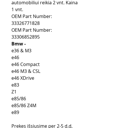
automobiliui reikia 2 vnt. Kaina
1 vnt.
OEM Part Number:
33326771828
OEM Part Number:
33306852895
Bmw -
e36 & M3
e46
e46 Compact
e46 M3 & CSL
e46 XDrive
e83
Z1
e85/86
e85/86 Z4M
e89
Prekes išsiusime per 2-5 d.d,