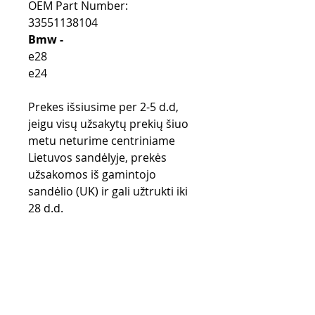
OEM Part Number:
33551138104
Bmw -
e28
e24
Prekes išsiusime per 2-5 d.d,
jeigu visų užsakytų prekių šiuo
metu neturime centriniame
Lietuvos sandėlyje, prekės
užsakomos iš gamintojo
sandėlio (UK) ir gali užtrukti iki
28 d.d.
Pirkimo taisyklės
Apmokėjimo būdai