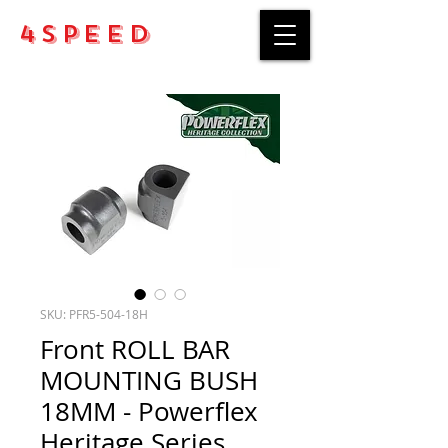
4Speed
SKU: PFR5-504-18H
Front ROLL BAR
MOUNTING BUSH
18MM - Powerflex
Heritage Series