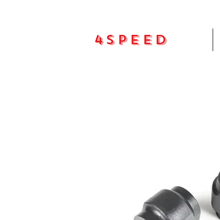
4Speed
Pradžia