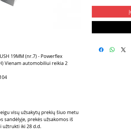
Į
SH 19MM (nr.7) - Powerflex
H) Vienam automobiliui reikia 2
104
 jeigu visų užsakytų prekių šiuo metu
s sandėlyje, prekės užsakomos iš
 užtrukti iki 28 d.d.