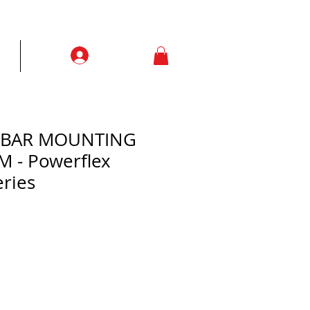
Prisijungti
ją
More
L BAR MOUNTING
 - Powerflex
eries