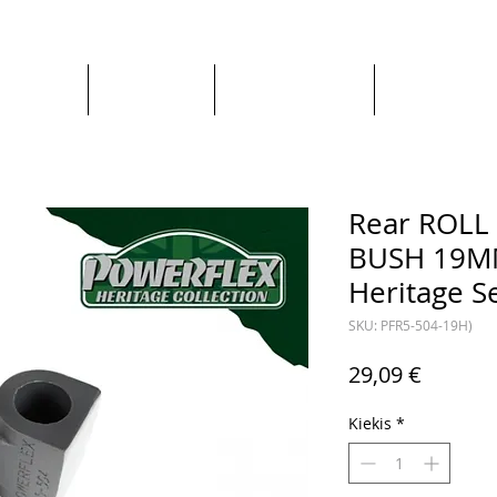
Apie mus
Visos prekės
Pagal Automobilį
Pagal Gaminto
Rear ROL
BUSH 19MM
Heritage S
SKU: PFR5-504-19H)
Price
29,09 €
Kiekis
*