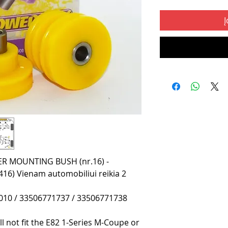
Į
R MOUNTING BUSH (nr.16) -
416) Vienam automobiliui reikia 2
10 / 33506771737 / 33506771738
ll not fit the E82 1-Series M-Coupe or