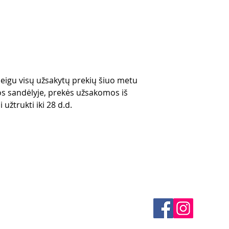
 jeigu visų užsakytų prekių šiuo metu
s sandėlyje, prekės užsakomos iš
 užtrukti iki 28 d.d.
klės
KONTAKTAI
 būdai
El. paštas -
info@4spe
litika