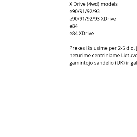
X Drive (4wd) models
e90/91/92/93
e90/91/92/93 XDrive
e84
e84 XDrive
Prekes išsiusime per 2-5 d.d,
neturime centriniame Lietuvo
gamintojo sandėlio (UK) ir gali
Pirkimo taisy
Apmokėjimo
Grąžinimo po
Pristatymas