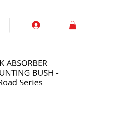
Prisijungti
ją
More
CK ABSORBER
UNTING BUSH -
Road Series