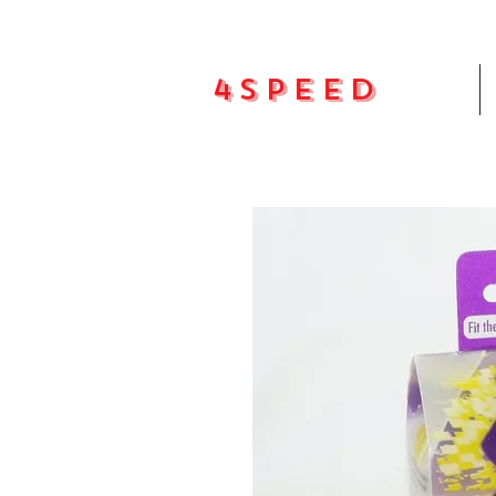
4Speed
Pradžia