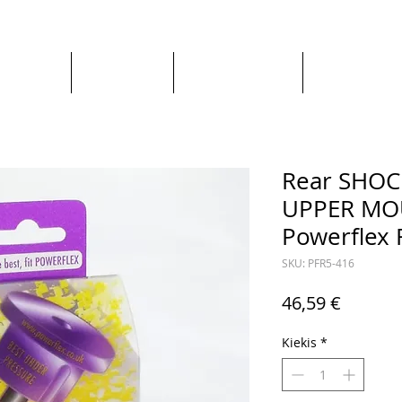
Apie mus
Visos prekės
Pagal Automobilį
Pagal Gaminto
Rear SHO
UPPER MO
Powerflex 
SKU: PFR5-416
Price
46,59 €
Kiekis
*