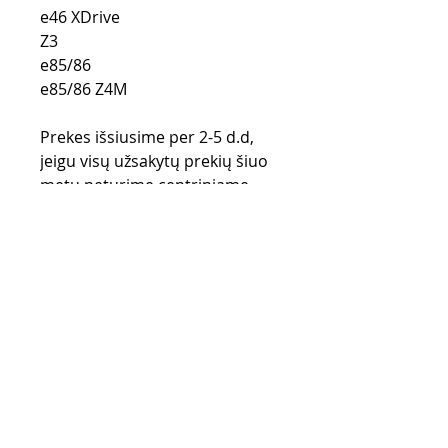
e46 XDrive
Z3
e85/86
e85/86 Z4M
Prekes išsiusime per 2-5 d.d,
jeigu visų užsakytų prekių šiuo
metu neturime centriniame
Lietuvos sandėlyje, prekės
užsakomos iš gamintojo
sandėlio (UK) ir gali užtrukti iki
28 d.d.
Pirkimo taisyklės
Apmokėjimo būdai