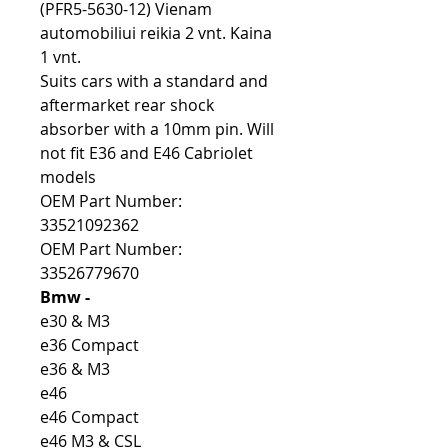
(PFR5-5630-12) Vienam
automobiliui reikia 2 vnt. Kaina
1 vnt.
Suits cars with a standard and
aftermarket rear shock
absorber with a 10mm pin. Will
not fit E36 and E46 Cabriolet
models
OEM Part Number:
33521092362
OEM Part Number:
33526779670
Bmw -
e30 & M3
e36 Compact
e36 & M3
e46
e46 Compact
e46 M3 & CSL