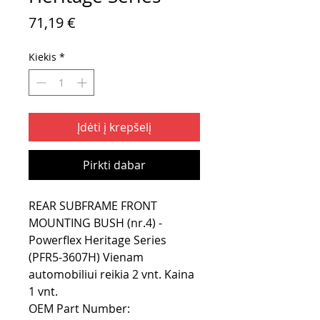
Price
71,19 €
Kiekis
*
Įdėti į krepšelį
Pirkti dabar
REAR SUBFRAME FRONT
MOUNTING BUSH (nr.4) -
Powerflex Heritage Series
(PFR5-3607H) Vienam
automobiliui reikia 2 vnt. Kaina
1 vnt.
OEM Part Number: