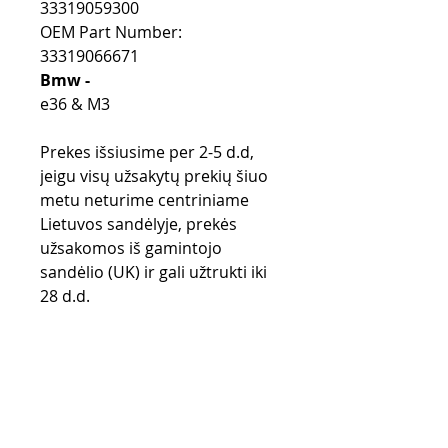
33319059300
OEM Part Number:
33319066671
Bmw -
e36 & M3
Prekes išsiusime per 2-5 d.d,
jeigu visų užsakytų prekių šiuo
metu neturime centriniame
Lietuvos sandėlyje, prekės
užsakomos iš gamintojo
sandėlio (UK) ir gali užtrukti iki
28 d.d.
Pirkimo taisyklės
Apmokėjimo būdai