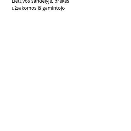
Lietuvos sandėlyje, prekės
užsakomos iš gamintojo
sandėlio (UK) ir gali užtrukti iki
28 d.d.
Pirkimo taisyklės
Apmokėjimo būdai
Grąžinimo politika
Pristatymas
Privatumo politika
KONTAKTAI
El. paštas -