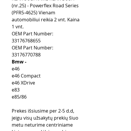
(nr.25) - Powerflex Road Series
(PFR5-4625) Vienam
automobiliui reikia 2 vnt. Kaina
1 vnt.
OEM Part Number:
33176768655
OEM Part Number:
33176770788
Bmw -
e46
e46 Compact
e46 XDrive
e83
e85/86
Prekes išsiusime per 2-5 d.d,
jeigu visų užsakytų prekių šiuo
metu neturime centriniame