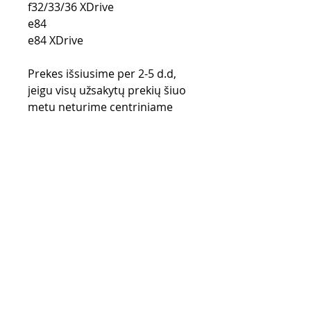
f32/33/36 XDrive
e84
e84 XDrive
Prekes išsiusime per 2-5 d.d,
jeigu visų užsakytų prekių šiuo
metu neturime centriniame
Lietuvos sandėlyje, prekės
užsakomos iš gamintojo
sandėlio (UK) ir gali užtrukti iki
28 d.d.
Pirkimo taisyklės
Apmokėjimo būdai
Grąžinimo politika