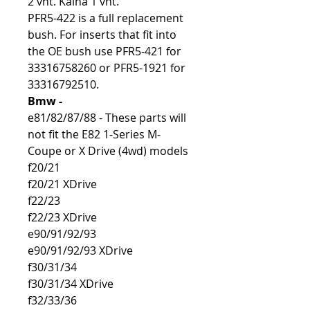
2 vnt. Kaina 1 vnt.
PFR5-422 is a full replacement
bush. For inserts that fit into
the OE bush use PFR5-421 for
33316758260 or PFR5-1921 for
33316792510.
Bmw -
e81/82/87/88 - These parts will
not fit the E82 1-Series M-
Coupe or X Drive (4wd) models
f20/21
f20/21 XDrive
f22/23
f22/23 XDrive
e90/91/92/93
e90/91/92/93 XDrive
f30/31/34
f30/31/34 XDrive
f32/33/36