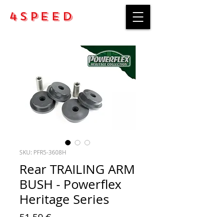
4Speed
SKU: PFR5-3608H
Rear TRAILING ARM
BUSH - Powerflex
Heritage Series
Price