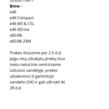
33326770817
Bmw -
e46
e46 Compact
e46 M3 & CSL
e46 XDrive
e85/86
e85/86 Z4M
Prekes išsiusime per 2-5 d.d,
jeigu visų užsakytų prekių šiuo
metu neturime centriniame
Lietuvos sandėlyje, prekės
užsakomos iš gamintojo
sandėlio (UK) ir gali užtrukti iki
28 d.d.