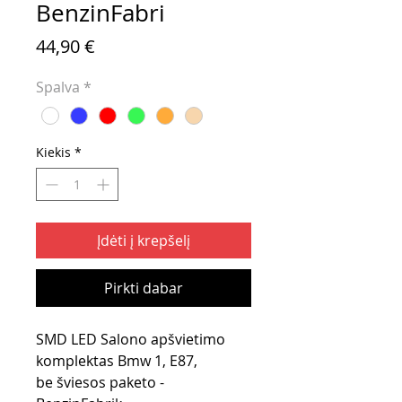
BenzinFabri
Price
44,90 €
Spalva
*
Kiekis
*
Įdėti į krepšelį
Pirkti dabar
SMD LED Salono apšvietimo
komplektas Bmw 1, E87,
be šviesos paketo -