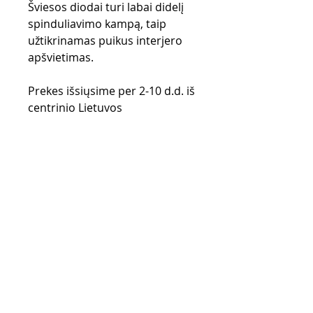
Šviesos diodai turi labai didelį
spinduliavimo kampą, taip
užtikrinamas puikus interjero
apšvietimas.
Prekes išsiųsime per 2-10 d.d. iš
centrinio Lietuvos
sandėlio. Užsakant SPALVOTĄ
(ne Baltos spalvos)
komplektą pristatymo terminas
gali ilgėti.
Pirkimo taisyklės
Apmokėjimo būdai
Grąžinimo politika