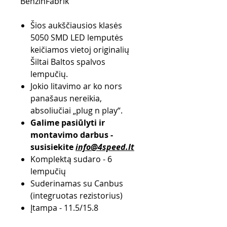
BenzinFabrik
Šios aukščiausios klasės
5050 SMD LED lemputės
keičiamos vietoj originalių
Šiltai Baltos spalvos
lempučių.
Jokio litavimo ar ko nors
panašaus nereikia,
absoliučiai „plug n play“.
Galime pasiūlyti ir
montavimo darbus -
susisiekite
info@4speed.lt
Komplektą sudaro - 6
lempučių
Suderinamas su Canbus
(integruotas rezistorius)
Įtampa - 11.5/15.8