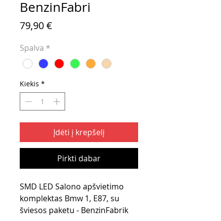
BenzinFabri
Price
79,90 €
Spalva
*
Kiekis
*
Įdėti į krepšelį
Pirkti dabar
SMD LED Salono apšvietimo
komplektas Bmw 1, E87, su
šviesos paketu - BenzinFabrik