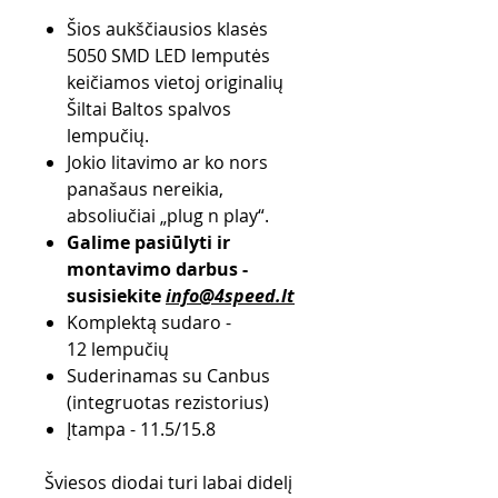
Šios aukščiausios klasės
5050 SMD LED lemputės
keičiamos vietoj originalių
Šiltai Baltos spalvos
lempučių.
Jokio litavimo ar ko nors
panašaus nereikia,
absoliučiai „plug n play“.
Galime pasiūlyti ir
montavimo darbus -
susisiekite
info@4speed.lt
Komplektą sudaro -
12 lempučių
Suderinamas su Canbus
(integruotas rezistorius)
Įtampa - 11.5/15.8
Šviesos diodai turi labai didelį