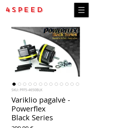
4Speed
SKU: PFF5-4650BLK
Variklio pagalvė -
Powerflex
Black Series
Price