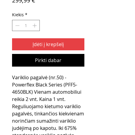
299,99 €
Kiekis
*
Įdėti į krepšelį
Pirkti dabar
Variklio pagalvė (nr.50) -
Powerflex Black Series (PFF5-
4650BLK) Vienam automobiliui
reikia 2 vnt. Kaina 1 vnt.
Reguliuojamo kietumo variklio
pagalvės, tinkančios kiekvienam
norinčiam sumažinti variklio
judėjimą po kapotu. Iki 675%