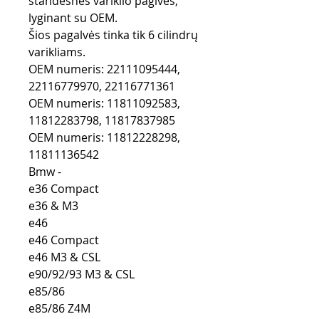
standesnės variklio paglvės,
lyginant su OEM.
Šios pagalvės tinka tik 6 cilindrų
varikliams.
OEM numeris: 22111095444,
22116779970, 22116771361
OEM numeris: 11811092583,
11812283798, 11817837985
OEM numeris: 11812228298,
11811136542
Bmw -
e36 Compact
e36 & M3
e46
e46 Compact
e46 M3 & CSL
e90/92/93 M3 & CSL
e85/86
e85/86 Z4M