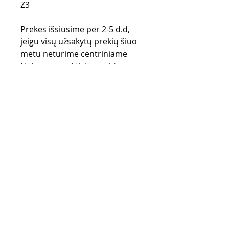
Z3
Prekes išsiusime per 2-5 d.d,
jeigu visų užsakytų prekių šiuo
metu neturime centriniame
Lietuvos sandėlyje, prekės
užsakomos iš gamintojo
sandėlio (UK) ir gali užtrukti iki
28 d.d.
Pirkimo taisyklės
Apmokėjimo būdai
Grąžinimo politika
Pristatymas